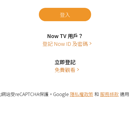
登入
Now TV 用戶？
登記 Now ID 及密碼
立即登記
免費觀看
網站受reCAPTCHA保護。Google
隱私權政策
和
服務條款
適用