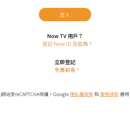
登入
Now TV 用戶？
登記 Now ID 及密碼
立即登記
免費觀看
網站受reCAPTCHA保護。Google
隱私權政策
和
服務條款
適用